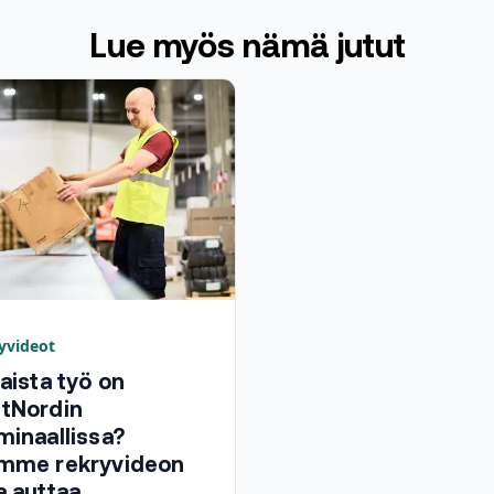
Lue myös nämä jutut
yvideot
laista työ on
tNordin
minaallissa?
mme rekryvideon
a auttaa