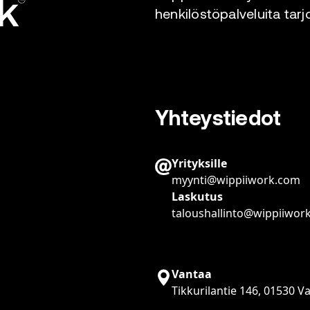
henkilöstöpalveluita tarj
Yhteystiedot
Yrityksille
myynti@wippiiwork.com
Laskutus
taloushallinto@wippiiwor
Vantaa
Tikkurilantie 146, 01530 V