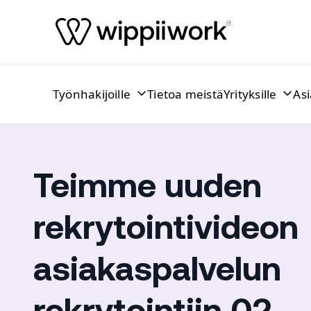
Siirry sisältöön
Työnhakijoille
Tietoa meistä
Yrityksille
As
Teimme uuden
rekrytointivideon
asiakaspalvelun