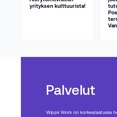
yrityksen kulttuurista!
tut
Pos
ter
Van
Palvelut
Wippii Work on korkealaatuisia hen