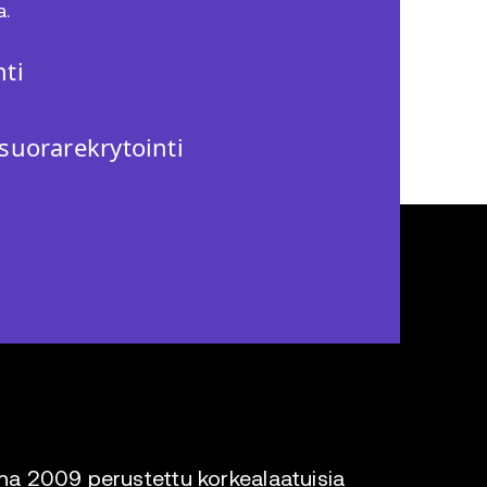
a.
ti
suorarekrytointi
a 2009 perustettu korkealaatuisia