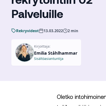
rekrytointiin 02
Palveluille
Rekryvideot
13.03.2022
2 min
Kirjoittaja:
Emilia Ståhlhammar
Sisältöasiantuntija
Oletko intohimoinen