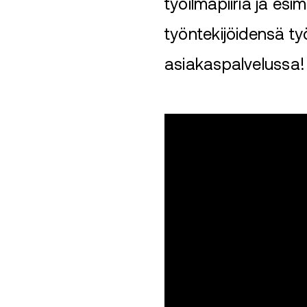
työilmapiiriä ja esi
työntekijöidensä ty
asiakaspalvelussa!