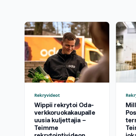
Rekryvideot
Rekr
Wippii rekrytoi Oda-
Mil
verkkoruokakaupalle
Pos
uusia kuljettajia –
ter
Teimme
Tei
rekrytointivideon
jok