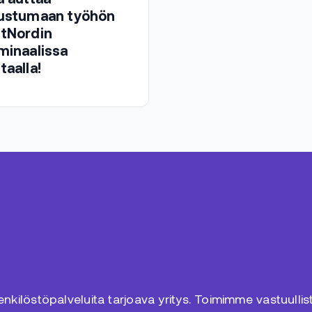
ustumaan työhön
tNordin
minaalissa
taalla!
kilöstöpalveluita tarjoava yritys. Toimimme vastuulliste