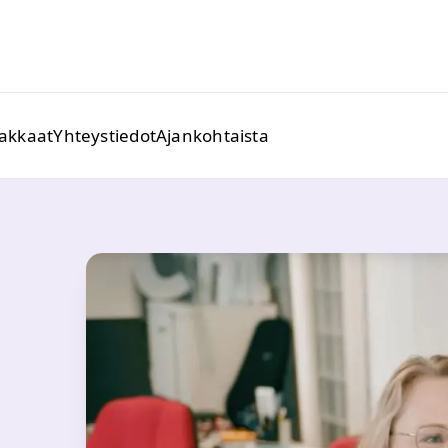
iakkaat
Yhteystiedot
Ajankohtaista