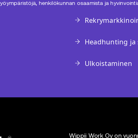
työympäristöjä, henkilökunnan osaamista ja hyvinvointi
Rekrymarkkinoin
Headhunting ja 
Ulkoistaminen
Wippii Work Oy on vuonn