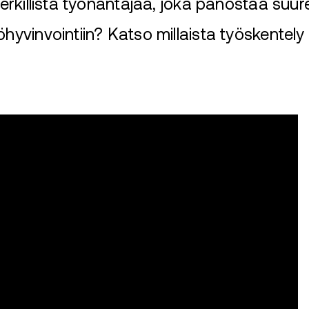
merkillistä työnantajaa, joka panostaa suure
öhyvinvointiin? Katso millaista työskentely