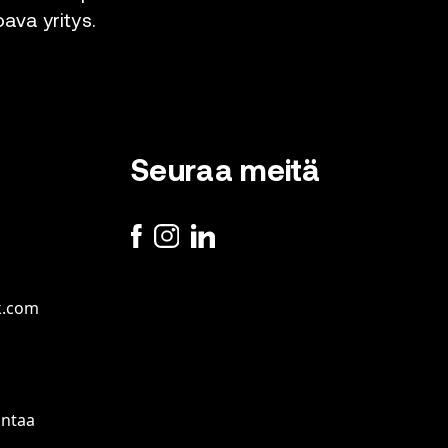
oava yritys.
Seuraa meitä
k.com
antaa