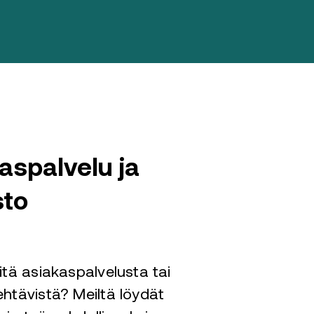
aspalvelu ja
sto
öitä asiakaspalvelusta tai
ehtävistä? Meiltä löydät