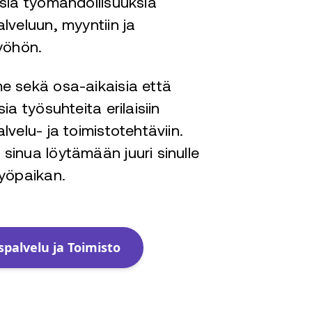
sia työmahdollisuuksia
lveluun, myyntiin ja
yöhön.
e sekä osa-aikaisia että
ia työsuhteita erilaisiin
lvelu- ja toimistotehtäviin.
inua löytämään juuri sinulle
yöpaikan.
spalvelu ja Toimisto