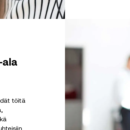
-ala
dät töitä
,
ekä
hteisiin.