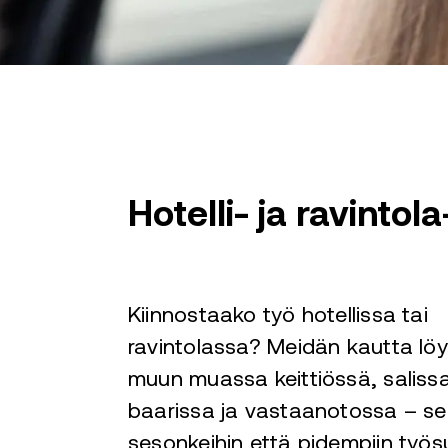
Hotelli- ja ravintola
Kiinnostaako työ hotellissa tai
ravintolassa? Meidän kautta löy
muun muassa keittiössä, salissa
baarissa ja vastaanotossa – s
sesonkeihin että pidempiin työsu