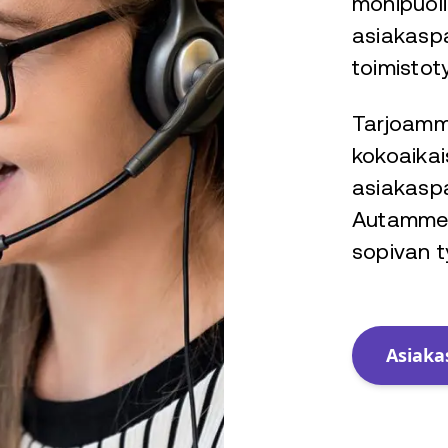
monipuoli
asiakaspa
toimistot
Tarjoamm
kokoaikais
asiakaspa
Autamme s
sopivan t
Asiaka