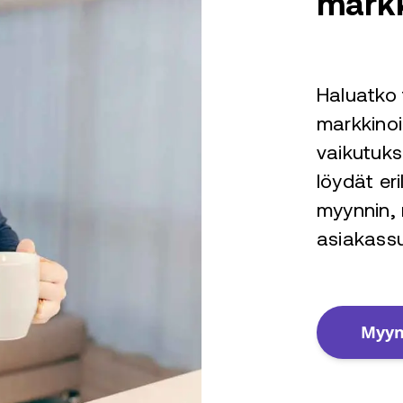
markk
Haluatko 
markkinoi
vaikutuks
löydät eri
myynnin, 
asiakassu
Myynt