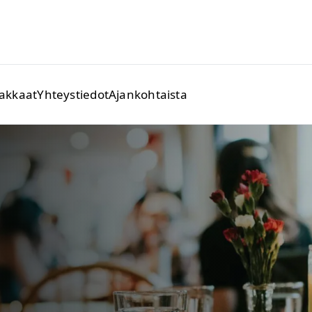
iakkaat
Yhteystiedot
Ajankohtaista