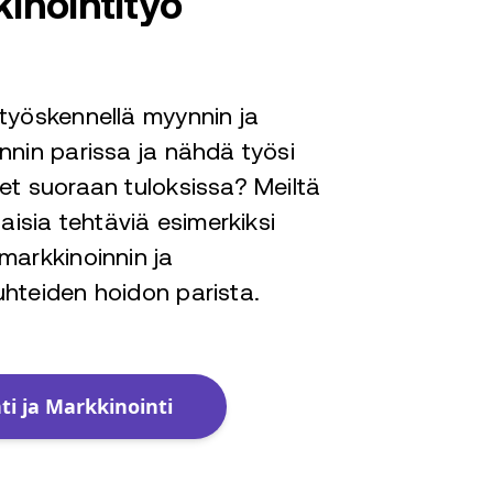
inointityö
työskennellä myynnin ja
nnin parissa ja nähdä työsi
et suoraan tuloksissa? Meiltä
laisia tehtäviä esimerkiksi
markkinoinnin ja
hteiden hoidon parista.
i ja Markkinointi