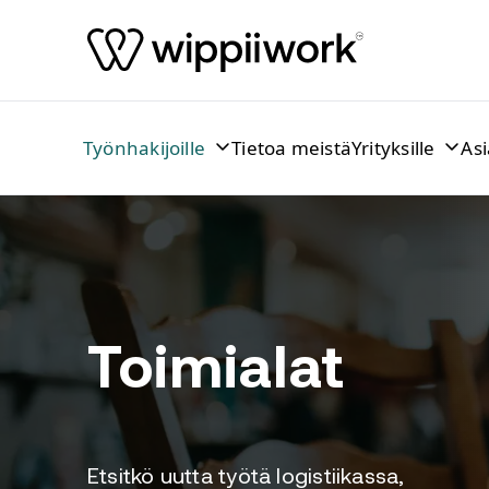
Siirry sisältöön
Työnhakijoille
Tietoa meistä
Yrityksille
As
Toimialat
Etsitkö uutta työtä logistiikassa,