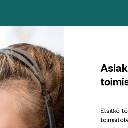
Asiak
toimi
Etsitkö t
toimistot