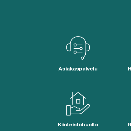
Asiakaspalvelu
H
Kiinteistöhuolto
R