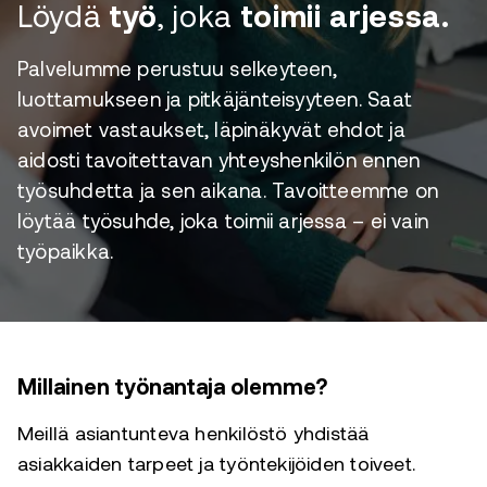
Löydä
työ
, joka
toimii arjessa.
Palvelumme perustuu selkeyteen,
luottamukseen ja pitkäjänteisyyteen. Saat
avoimet vastaukset, läpinäkyvät ehdot ja
aidosti tavoitettavan yhteyshenkilön ennen
työsuhdetta ja sen aikana. Tavoitteemme on
löytää työsuhde, joka toimii arjessa – ei vain
työpaikka.
Millainen työnantaja olemme?
Meillä asiantunteva henkilöstö yhdistää
asiakkaiden tarpeet ja työntekijöiden toiveet.