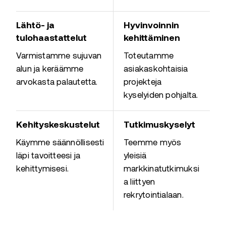
Lähtö- ja
Hyvinvoinnin
tulohaastattelut
kehittäminen
Varmistamme sujuvan
Toteutamme
alun ja keräämme
asiakaskohtaisia
arvokasta palautetta.
projekteja
kyselyiden pohjalta.
Kehityskeskustelut
Tutkimuskyselyt
Käymme säännöllisesti
Teemme myös
läpi tavoitteesi ja
yleisiä
kehittymisesi.
markkinatutkimuksi
a liittyen
rekrytointialaan.