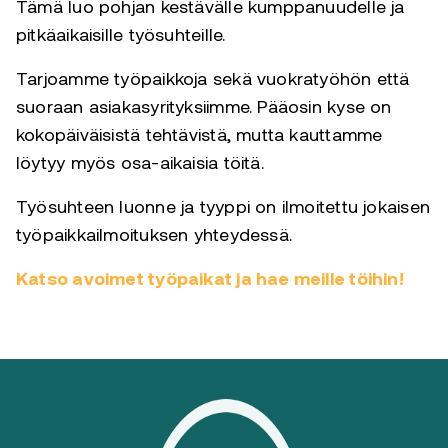
Tämä luo pohjan kestävälle kumppanuudelle ja
pitkäaikaisille työsuhteille.
Tarjoamme työpaikkoja sekä vuokratyöhön että
suoraan asiakasyrityksiimme. Pääosin kyse on
kokopäiväisistä tehtävistä, mutta kauttamme
löytyy myös osa-aikaisia töitä.
Työsuhteen luonne ja tyyppi on ilmoitettu jokaisen
työpaikkailmoituksen yhteydessä.
Katso avoimet työpaikat ja hae meille töihin!