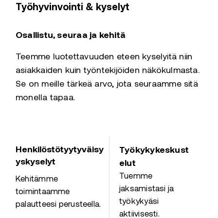
Työhyvinvointi & kyselyt
Osallistu, seuraa ja kehitä
Teemme luotettavuuden eteen kyselyitä niin
asiakkaiden kuin työntekijöiden näkökulmasta.
Se on meille tärkeä arvo, jota seuraamme sitä
monella tapaa.
Henkilöstötyytyväisy
Työkykykeskust
yskyselyt
elut
Tuemme
Kehitämme
jaksamistasi ja
toimintaamme
työkykyäsi
palautteesi perusteella.
aktiivisesti.