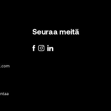
Seuraa meitä
k.com
antaa