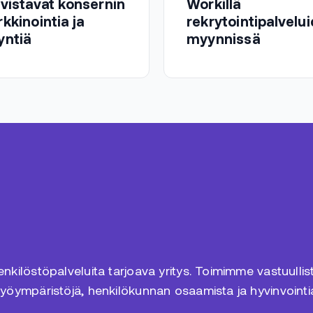
vistavat konsernin
Workillä
kkinointia ja
rekrytointipalvelu
ntiä
myynnissä
kilöstöpalveluita tarjoava yritys. Toimimme vastuulliste
työympäristöjä, henkilökunnan osaamista ja hyvinvointi