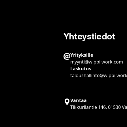
Yhteystiedot
Yrityksille
myynti@wippiiwork.com
Laskutus
taloushallinto@wippiiwor
Vantaa
Tikkurilantie 146, 01530 V