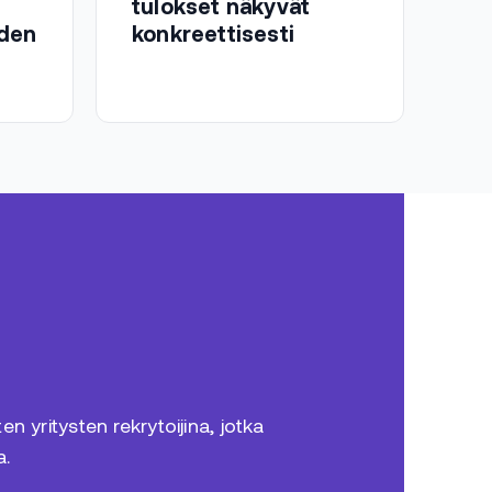
tulokset näkyvät
iden
konkreettisesti
n yritysten rekrytoijina, jotka
a.