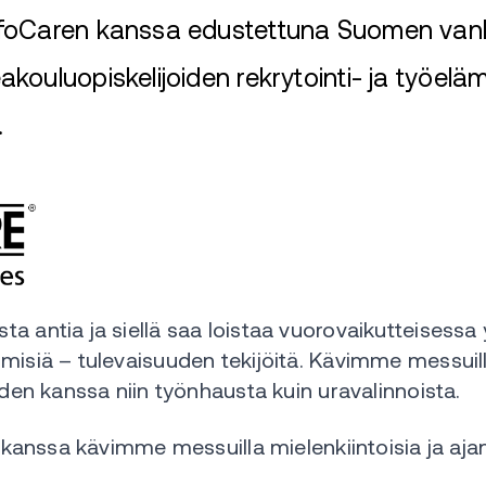
foCaren kanssa edustettuna Suomen van
kouluopiskelijoiden rekrytointi- ja työe
.
a antia ja siellä saa loistaa vuorovaikutteisess
misiä – tulevaisuuden tekijöitä. Kävimme messuil
iden kanssa niin työnhausta kuin uravalinnoista.
n kanssa kävimme messuilla mielenkiintoisia ja aja