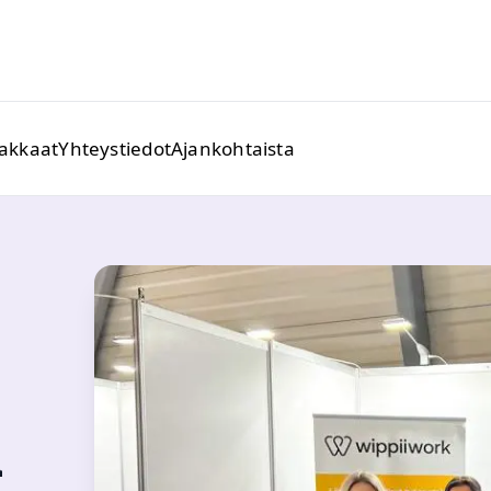
iakkaat
Yhteystiedot
Ajankohtaista
a