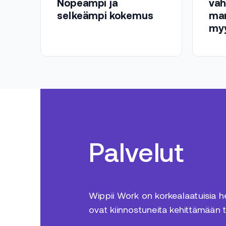
Nopeampi ja
vah
selkeämpi kokemus
mar
myy
Palvelut
Wippii Work on korkealaatuisia hen
ovat kiinnostuneita kehittämään 