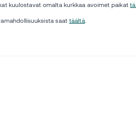
ikat kuulostavat omalta kurkkaa avoimet paikat
tä
uramahdollisuuksista saat
täältä
.