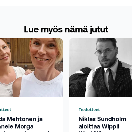
Lue myös nämä jutut
otteet
Tiedotteet
da Mehtonen ja
Niklas Sundholm
nnele Morga
aloittaa Wippii