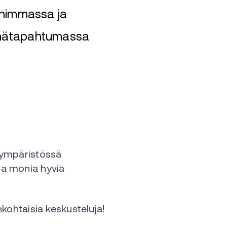
himmassa ja
lämätapahtumassa
a ympäristössä
la monia hyviä
nkohtaisia keskusteluja!