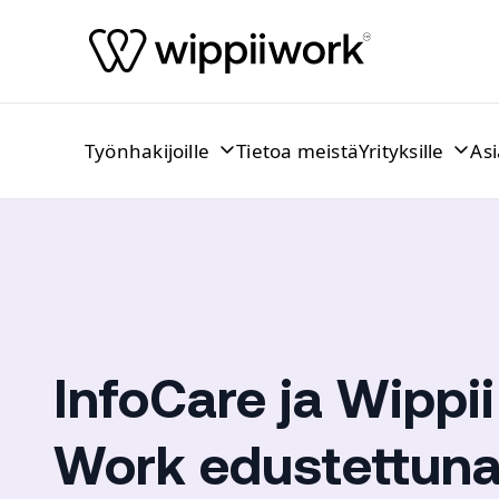
Siirry sisältöön
Työnhakijoille
Tietoa meistä
Yrityksille
As
InfoCare ja Wippii
Work edustettun