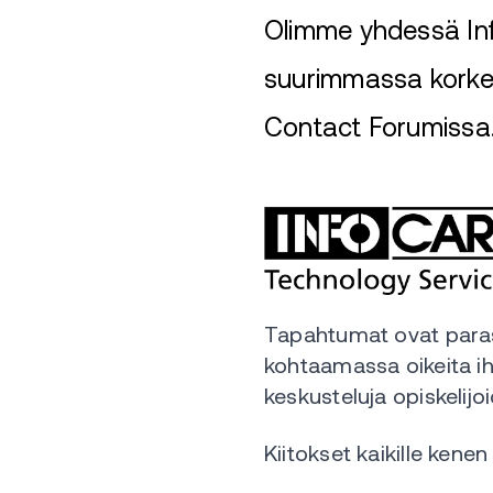
Olimme yhdessä In
suurimmassa korkea
Contact Forumissa
Tapahtumat ovat parast
kohtaamassa oikeita ih
keskusteluja opiskelijo
Kiitokset kaikille kene