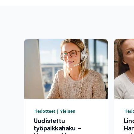
Tiedotteet | Yleinen
Tied
Uudistettu
Lin
työpaikkahaku –
Ha