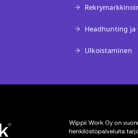
Rekrymarkkinoin
Headhunting ja 
Ulkoistaminen
Wippii Work Oy on vuonn
henkilöstöpalveluita tarj