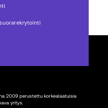
ti
suorarekrytointi
a 2009 perustettu korkealaatuisia
oava yritys.