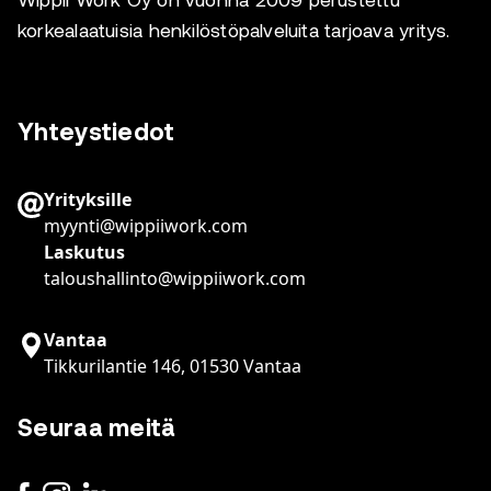
Wippii Work Oy on vuonna 2009 perustettu
korkealaatuisia henkilöstöpalveluita tarjoava yritys.
Yhteystiedot
Yrityksille
myynti@wippiiwork.com
Laskutus
taloushallinto@wippiiwork.com
Vantaa
Tikkurilantie 146, 01530 Vantaa
Seuraa meitä