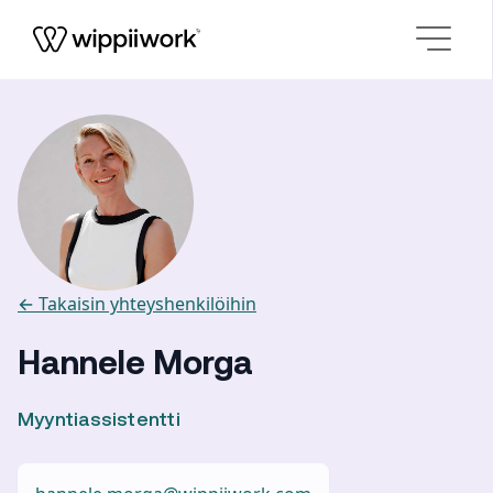
Siirry sisältöön
← Takaisin yhteyshenkilöihin
Hannele Morga
Myyntiassistentti