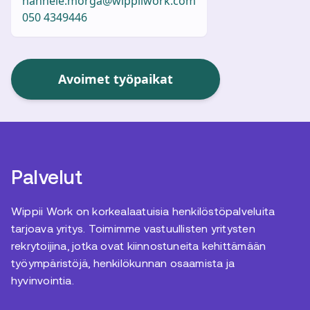
hannele.morga@wippiiwork.com
050 4349446
Avoimet työpaikat
Palvelut
Wippii Work on korkealaatuisia henkilöstöpalveluita
tarjoava yritys. Toimimme vastuullisten yritysten
rekrytoijina, jotka ovat kiinnostuneita kehittämään
työympäristöjä, henkilökunnan osaamista ja
hyvinvointia.