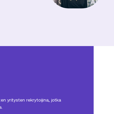
n yritysten rekrytoijina, jotka
a.