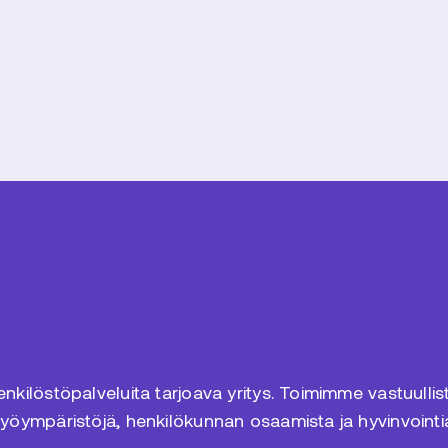
kilöstöpalveluita tarjoava yritys. Toimimme vastuulliste
työympäristöjä, henkilökunnan osaamista ja hyvinvointi