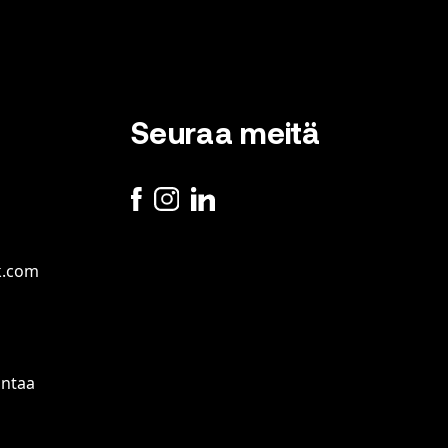
Seuraa meitä
k.com
antaa