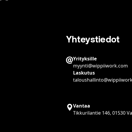
Yhteystiedot
Yrityksille
myynti@wippiiwork.com
Laskutus
taloushallinto@wippiiwor
Vantaa
Tikkurilantie 146, 01530 V