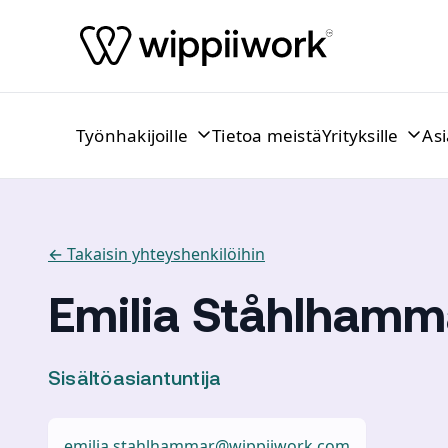
Siirry sisältöön
Työnhakijoille
Tietoa meistä
Yrityksille
As
← Takaisin yhteyshenkilöihin
Emilia Ståhlhamm
Sisältöasiantuntija
emilia.stahlhammar@wippiiwork.com