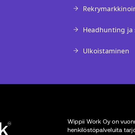
Rekrymarkkinoin
Headhunting ja 
Ulkoistaminen
Wippii Work Oy on vuonn
henkilöstöpalveluita tarj