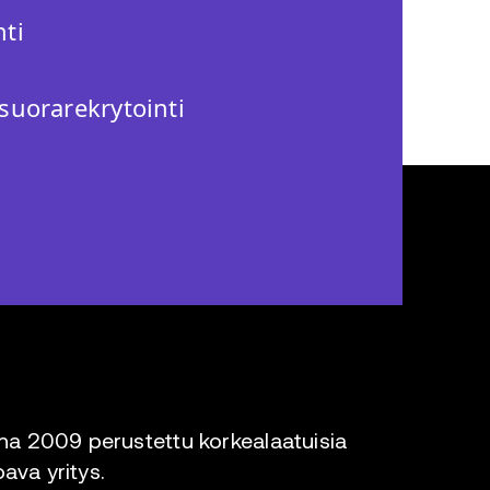
ti
suorarekrytointi
a 2009 perustettu korkealaatuisia
oava yritys.