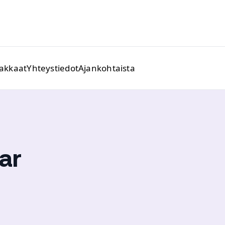
iakkaat
Yhteystiedot
Ajankohtaista
ar