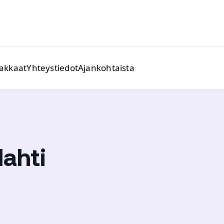
iakkaat
Yhteystiedot
Ajankohtaista
ahti