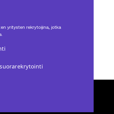
n yritysten rekrytoijina, jotka
a.
ti
suorarekrytointi