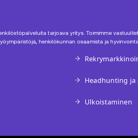
kilöstöpalveluita tarjoava yritys. Toimimme vastuulliste
työympäristöjä, henkilökunnan osaamista ja hyvinvointi
Rekrymarkkinoin
Headhunting ja 
Ulkoistaminen