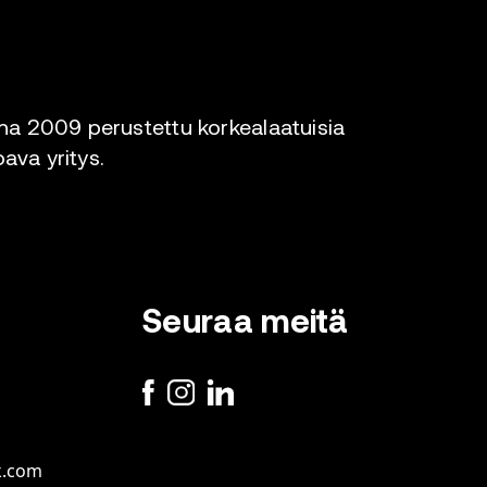
a 2009 perustettu korkealaatuisia
oava yritys.
Seuraa meitä
k.com