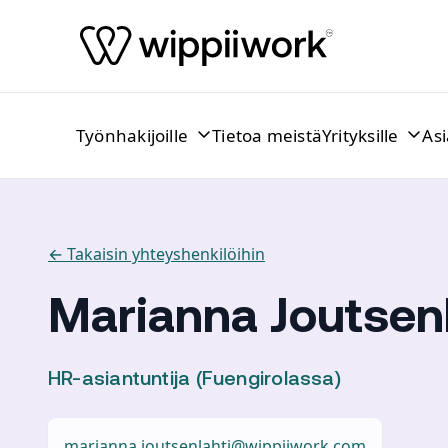
Siirry sisältöön
Työnhakijoille
Tietoa meistä
Yrityksille
As
← Takaisin yhteyshenkilöihin
Marianna Joutsenl
HR-asiantuntija (Fuengirolassa)
marianna.joutsenlahti@wippiiwork.com