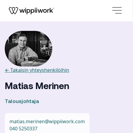
Siirry sisältöön
← Takaisin yhteyshenkilöihin
Matias Merinen
Talousjohtaja
matias.merinen@wippiiwork.com
040 5250337