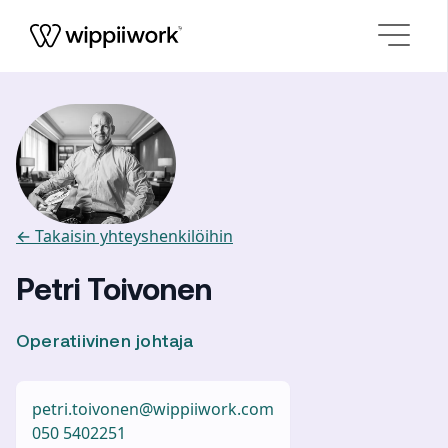
Siirry sisältöön
← Takaisin yhteyshenkilöihin
Petri Toivonen
Operatiivinen johtaja
petri.toivonen@wippiiwork.com
050 5402251