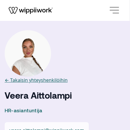
Siirry sisältöön
← Takaisin yhteyshenkilöihin
Veera Aittolampi
HR-asiantuntija