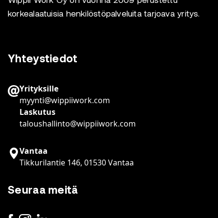
Wippii Work Oy on vuonna 2009 perustettu
korkealaatuisia henkilöstöpalveluita tarjoava yritys.
Yhteystiedot
Yrityksille
myynti@wippiiwork.com
Laskutus
taloushallinto@wippiiwork.com
Vantaa
Tikkurilantie 146, 01530 Vantaa
Seuraa meitä