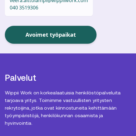
veera.aittolampi@wippiiwork.com
040 3519306
Avoimet työpaikat
Palvelut
Wippii Work on korkealaatuisia henkilöstöpalveluita
tarjoava yritys. Toimimme vastuullisten yritysten
rekrytoijina, jotka ovat kiinnostuneita kehittämään
työympäristöjä, henkilökunnan osaamista ja
hyvinvointia.