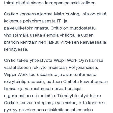
toimii pitkäaikaisena kumppanina asiakkailleen.
Onition konsernia johtaa Malin Yrwing, jolla on pitkä
kokemus pohjoismaisesta IT- ja
palveluliiketoiminnasta. Onitio on muodostettu
yhdistämällä useita aiempia yhtiöitä, ja uuden
brändin kehittäminen jatkuu yrityksen kasvaessa ja
kehittyessä.
Onitio tekee yhteistyötä Wippii Work Oy:n kanssa
vastatakseen rekrytoinneistaan Pohjoismaissa.
Wippii Work tuo osaamista ja asiantuntemusta
rekrytointiprosessiin, auttaen Onitiota kasvattamaan
tiimiään ja varmistamaan oikeat osaajat
organisaation eri rooleihin. Tämä yhteistyö tukee
Onition kasvustrategiaa ja varmistaa, että konserni
pystyy palvelemaan asiakkaitaan jatkossakin