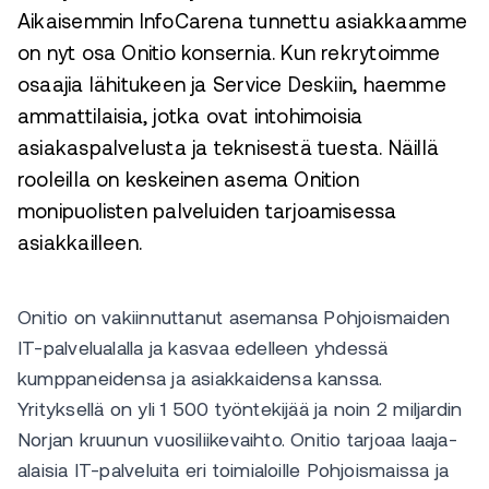
Aikaisemmin InfoCarena tunnettu asiakkaamme
on nyt osa Onitio konsernia. Kun rekrytoimme
osaajia lähitukeen ja Service Deskiin, haemme
ammattilaisia, jotka ovat intohimoisia
asiakaspalvelusta ja teknisestä tuesta. Näillä
rooleilla on keskeinen asema Onition
monipuolisten palveluiden tarjoamisessa
asiakkailleen.
Onitio on vakiinnuttanut asemansa Pohjoismaiden
IT-palvelualalla ja kasvaa edelleen yhdessä
kumppaneidensa ja asiakkaidensa kanssa.
Yrityksellä on yli 1 500 työntekijää ja noin 2 miljardin
Norjan kruunun vuosiliikevaihto. Onitio tarjoaa laaja-
alaisia IT-palveluita eri toimialoille Pohjoismaissa ja