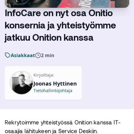
InfoCare on nyt osa Onitio
konsernia ja yhteistyömme
jatkuu Onition kanssa
Asiakkaat
2 min
Kirjoittaja:
Joonas Hyttinen
Tietohallintojohtaja
Rekrytoimme yhteistyössä Onition kanssa IT-
osaajia lähitukeen ja Service Deskiin.