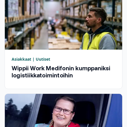
Asiakkaat | Uutiset
Wippii Work Medifonin kumppaniksi
logistiikkatoimintoihin