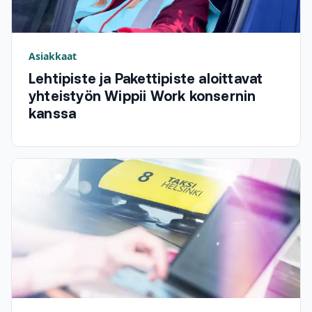
Asiakkaat
Lehtipiste ja Pakettipiste aloittavat
yhteistyön Wippii Work konsernin
kanssa