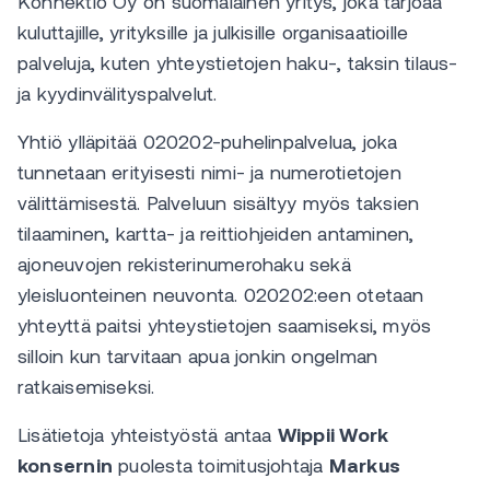
Konnektio Oy on suomalainen yritys, joka tarjoaa
kuluttajille, yrityksille ja julkisille organisaatioille
palveluja, kuten yhteystietojen haku-, taksin tilaus-
ja kyydinvälityspalvelut.
Yhtiö ylläpitää 020202-puhelinpalvelua, joka
tunnetaan erityisesti nimi- ja numerotietojen
välittämisestä. Palveluun sisältyy myös taksien
tilaaminen, kartta- ja reittiohjeiden antaminen,
ajoneuvojen rekisterinumerohaku sekä
yleisluonteinen neuvonta. 020202:een otetaan
yhteyttä paitsi yhteystietojen saamiseksi, myös
silloin kun tarvitaan apua jonkin ongelman
ratkaisemiseksi.
Lisätietoja yhteistyöstä antaa
Wippii Work
konsernin
puolesta toimitusjohtaja
Markus