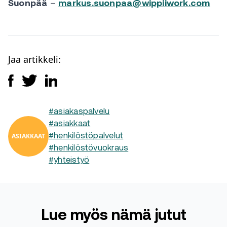
Suonpää
–
markus.suonpaa@wippiiwork.com
Jaa artikkeli:
#asiakaspalvelu
#asiakkaat
ASIAKKAAT
#henkilöstöpalvelut
#henkilöstövuokraus
#yhteistyö
Lue myös nämä jutut