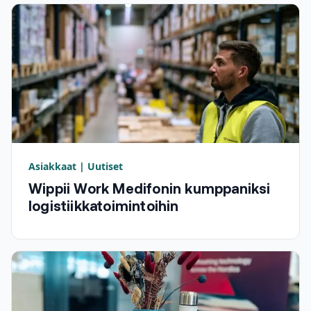
Asiakkaat | Uutiset
Wippii Work Medifonin kumppaniksi
logistiikkatoimintoihin