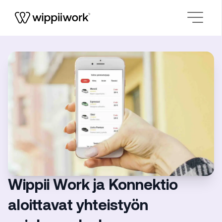
Siirry sisältöön
Wippii Work ja Konnektio
aloittavat yhteistyön