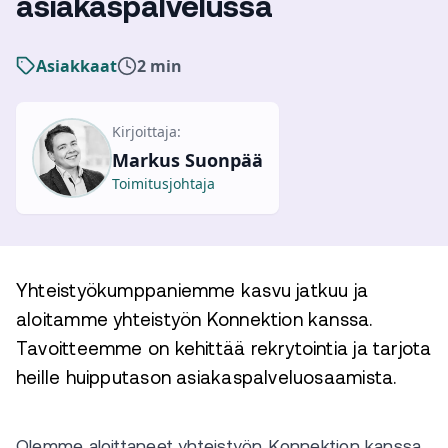
asiakaspalvelussa
Asiakkaat
2 min
Kirjoittaja:
Markus Suonpää
Toimitusjohtaja
Yhteistyökumppaniemme kasvu jatkuu ja
aloitamme yhteistyön Konnektion kanssa.
Tavoitteemme on kehittää rekrytointia ja tarjota
heille huipputason asiakaspalveluosaamista.
Olemme aloittaneet yhteistyön Konnektion kanssa