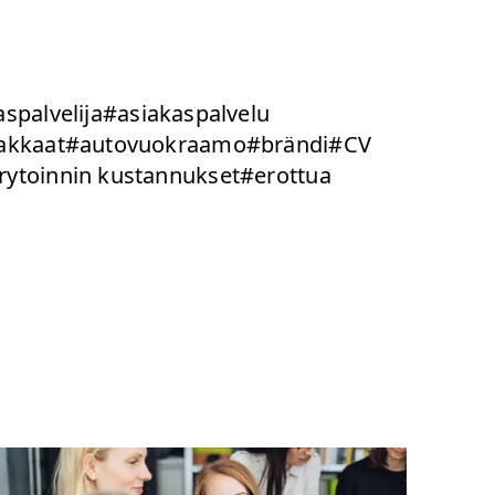
spalvelija
#asiakaspalvelu
akkaat
#autovuokraamo
#brändi
#CV
rytoinnin kustannukset
#erottua