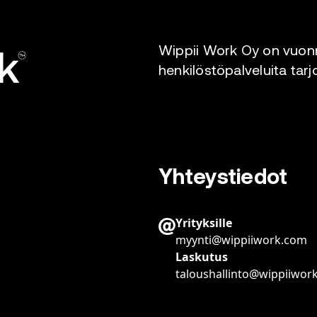
Wippii Work Oy on vuonn
henkilöstöpalveluita tarj
Yhteystiedot
Yrityksille
myynti@wippiiwork.com
Laskutus
taloushallinto@wippiiwor