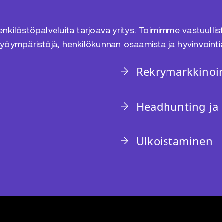
kilöstöpalveluita tarjoava yritys. Toimimme vastuulliste
työympäristöjä, henkilökunnan osaamista ja hyvinvointi
Rekrymarkkinoin
Headhunting ja 
Ulkoistaminen