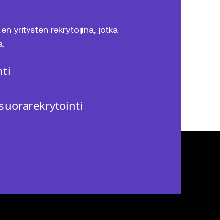
n yritysten rekrytoijina, jotka
a.
ti
suorarekrytointi