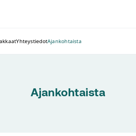
iakkaat
Yhteystiedot
Ajankohtaista
Ajankohtaista