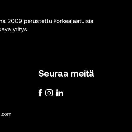
a 2009 perustettu korkealaatuisia
oava yritys.
Seuraa meitä
k.com