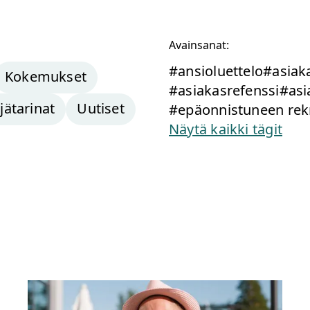
Avainsanat:
#ansioluettelo
#asiaka
Kokemukset
#asiakasrefenssi
#asi
jätarinat
Uutiset
#epäonnistuneen rek
Näytä kaikki tägit