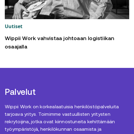
Uutiset
Wippii Work vahvistaa johtoaan logistiikan
osaajalla
Palvelut
Wippii Work on korkealaatuisia henkilöstöpalveluita
tarjoava yritys. Toimimme vastuullisten yritysten
rekrytoijina, jotka ovat kiinnostuneita kehittämään
työympäristöjä, henkilökunnan osaamista ja