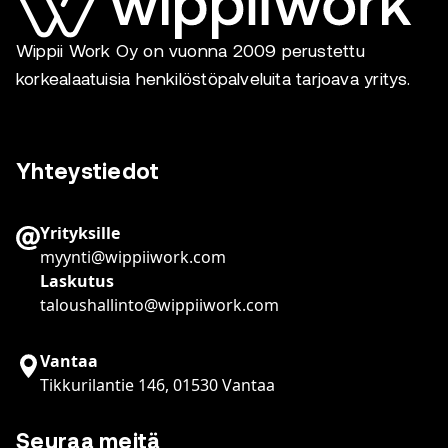
Wippii Work Oy on vuonna 2009 perustettu
korkealaatuisia henkilöstöpalveluita tarjoava yritys.
Yhteystiedot
Yrityksille
myynti@wippiiwork.com
Laskutus
taloushallinto@wippiiwork.com
Vantaa
Tikkurilantie 146, 01530 Vantaa
Seuraa meitä