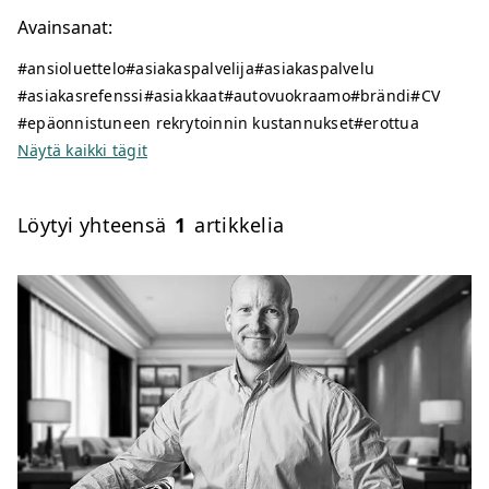
Avainsanat:
#ansioluettelo
#asiakaspalvelija
#asiakaspalvelu
#asiakasrefenssi
#asiakkaat
#autovuokraamo
#brändi
#CV
#epäonnistuneen rekrytoinnin kustannukset
#erottua
Näytä kaikki tägit
Löytyi yhteensä
1
artikkelia