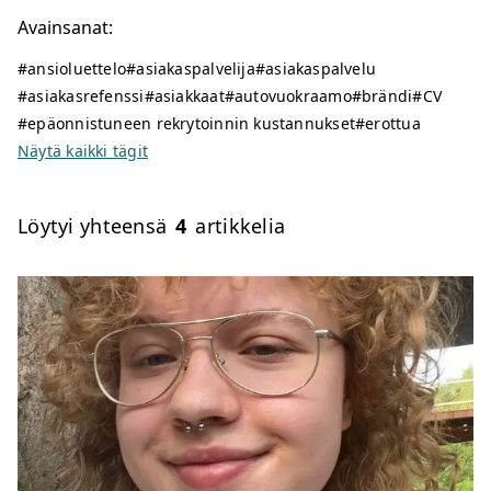
Avainsanat:
#ansioluettelo
#asiakaspalvelija
#asiakaspalvelu
#asiakasrefenssi
#asiakkaat
#autovuokraamo
#brändi
#CV
#epäonnistuneen rekrytoinnin kustannukset
#erottua
Näytä kaikki tägit
Löytyi yhteensä
4
artikkelia