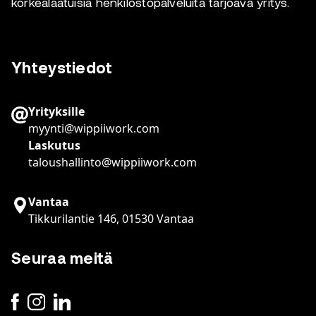
korkealaatuisia henkilöstöpalveluita tarjoava yritys.
Yhteystiedot
Yrityksille
myynti@wippiiwork.com
Laskutus
taloushallinto@wippiiwork.com
Vantaa
Tikkurilantie 146, 01530 Vantaa
Seuraa meitä