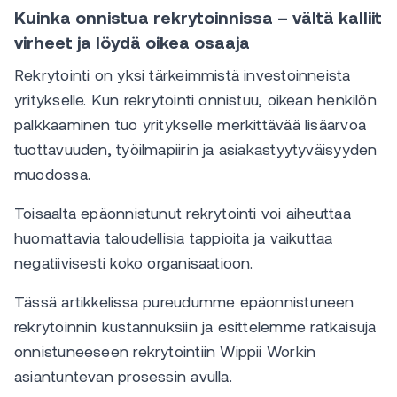
Kuinka onnistua rekrytoinnissa – vältä kalliit
virheet ja löydä oikea osaaja
Rekrytointi on yksi tärkeimmistä investoinneista
yritykselle. Kun rekrytointi onnistuu, oikean henkilön
palkkaaminen tuo yritykselle merkittävää lisäarvoa
tuottavuuden, työilmapiirin ja asiakastyytyväisyyden
muodossa.
Toisaalta epäonnistunut rekrytointi voi aiheuttaa
huomattavia taloudellisia tappioita ja vaikuttaa
negatiivisesti koko organisaatioon.
Tässä artikkelissa pureudumme epäonnistuneen
rekrytoinnin kustannuksiin ja esittelemme ratkaisuja
onnistuneeseen rekrytointiin Wippii Workin
asiantuntevan prosessin avulla.