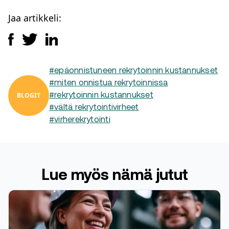
Jaa artikkeli:
#epäonnistuneen rekrytoinnin kustannukset
#miten onnistua rekrytoinnissa
BLOGIT
#rekrytoinnin kustannukset
#vältä rekrytointivirheet
#virherekrytointi
Lue myös nämä jutut