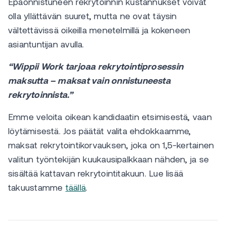
Epäonnistuneen rekrytoinnin kustannukset voivat
olla yllättävän suuret, mutta ne ovat täysin
vältettävissä oikeilla menetelmillä ja kokeneen
asiantuntijan avulla.
“Wippii Work tarjoaa rekrytointiprosessin
maksutta – maksat vain onnistuneesta
rekrytoinnista.”
Emme veloita oikean kandidaatin etsimisestä, vaan
löytämisestä. Jos päätät valita ehdokkaamme,
maksat rekrytointikorvauksen, joka on 1,5-kertainen
valitun työntekijän kuukausipalkkaan nähden, ja se
sisältää kattavan rekrytointitakuun. Lue lisää
takuustamme
täällä
.