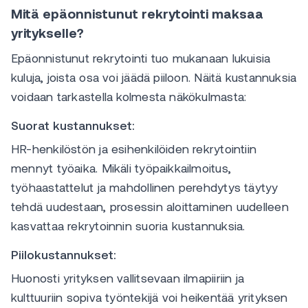
Mitä epäonnistunut rekrytointi maksaa
yritykselle?
Epäonnistunut rekrytointi tuo mukanaan lukuisia
kuluja, joista osa voi jäädä piiloon. Näitä kustannuksia
voidaan tarkastella kolmesta näkökulmasta:
Suorat kustannukset:
HR-henkilöstön ja esihenkilöiden rekrytointiin
mennyt työaika. Mikäli työpaikkailmoitus,
työhaastattelut ja mahdollinen perehdytys täytyy
tehdä uudestaan, prosessin aloittaminen uudelleen
kasvattaa rekrytoinnin suoria kustannuksia.
Piilokustannukset:
Huonosti yrityksen vallitsevaan ilmapiiriin ja
kulttuuriin sopiva työntekijä voi heikentää yrityksen