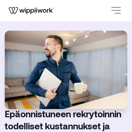
Siirry sisältöön
Epäonnistuneen rekrytoinnin
todelliset kustannukset ja