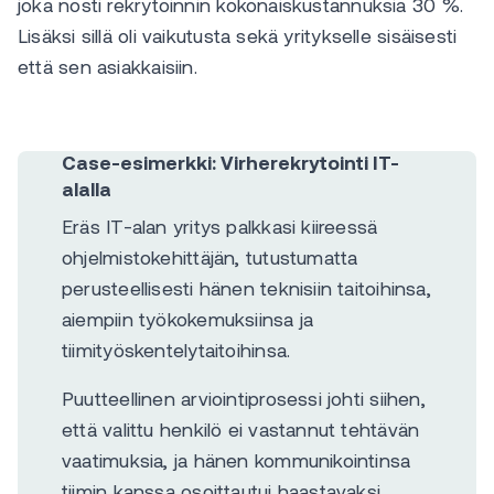
joka nosti rekrytoinnin kokonaiskustannuksia 30 %.
Lisäksi sillä oli vaikutusta sekä yritykselle sisäisesti
että sen asiakkaisiin.
Case-esimerkki: Virherekrytointi IT-
alalla
Eräs IT-alan yritys palkkasi kiireessä
ohjelmistokehittäjän, tutustumatta
perusteellisesti hänen teknisiin taitoihinsa,
aiempiin työkokemuksiinsa ja
tiimityöskentelytaitoihinsa.
Puutteellinen arviointiprosessi johti siihen,
että valittu henkilö ei vastannut tehtävän
vaatimuksia, ja hänen kommunikointinsa
tiimin kanssa osoittautui haastavaksi.