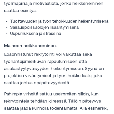
työilmapiiriä ja motivaatiota, jonka heikkeneminen
saattaa esiintyä:
Tuottavuuden ja työn tehokkuuden heikentymisenä
Sairauspoissaolojen lisääntymisenä
Uupumuksena ja stressinä
Maineen heikkeneminen:
Epäonnistunut rekrytointi voi vaikuttaa sekä
työnantajamielikuvan rapautumiseen että
asiakastyytyväisyyden heikentymiseen. Syynä on
projektien viivästymiset ja työn heikko laatu, joka
saattaa johtua epäpätevyydestä.
Pahimpia virheitä sattuu useimmiten silloin, kun
rekrytointeja tehdään kiireessä. Tällöin pätevyys
saattaa jäädä kunnolla todentamatta. Alla esimerkki,