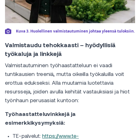
Kuva 3. Huolellinen valmistautuminen johtaa yleensä tuloksiin.
Valmistaudu tehokkaasti – hyödyllisiä
työkaluja ja linkkejä
Valmistautuminen työhaastatteluun ei vaadi
tuntikausien treeniä, mutta oikeilla työkaluilla voit
erottua edukseksi. Alla muutamia luotettavia
resursseja, joiden avulla kehität vastauksiasi ja hiot
työnhaun perusasiat kuntoon:
Työhaastatteluvinkkejä ja
esimerkkikysymyksiä:
TE-palvelut:
https://www.te-