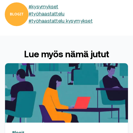
#kysymykset
BLOGIT
#työhaastattelu
#työhaastattelu kysymykset
Lue myös nämä jutut
Blogit