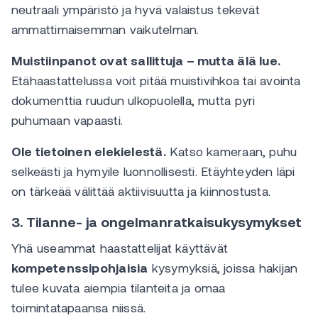
neutraali ympäristö ja hyvä valaistus tekevät
ammattimaisemman vaikutelman.
Muistiinpanot ovat sallittuja – mutta älä lue.
Etähaastattelussa voit pitää muistivihkoa tai avointa
dokumenttia ruudun ulkopuolella, mutta pyri
puhumaan vapaasti.
Ole tietoinen elekielestä.
Katso kameraan, puhu
selkeästi ja hymyile luonnollisesti. Etäyhteyden läpi
on tärkeää välittää aktiivisuutta ja kiinnostusta.
3. Tilanne- ja ongelmanratkaisukysymykset
Yhä useammat haastattelijat käyttävät
kompetenssipohjaisia
kysymyksiä, joissa hakijan
tulee kuvata aiempia tilanteita ja omaa
toimintatapaansa niissä.