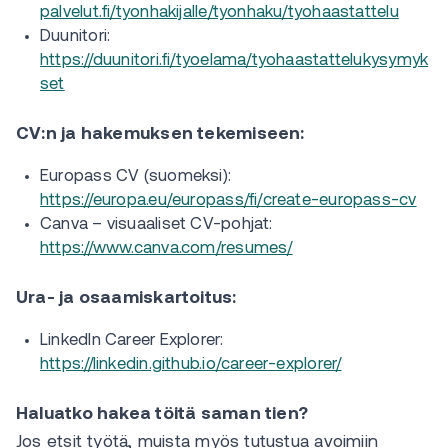
palvelut.fi/tyonhakijalle/tyonhaku/tyohaastattelu
Duunitori:
https://duunitori.fi/tyoelama/tyohaastattelukysymyk
set
CV:n ja hakemuksen tekemiseen:
Europass CV (suomeksi):
https://europa.eu/europass/fi/create-europass-cv
Canva – visuaaliset CV-pohjat:
https://www.canva.com/resumes/
Ura- ja osaamiskartoitus:
LinkedIn Career Explorer:
https://linkedin.github.io/career-explorer/
Haluatko hakea töitä saman tien?
Jos etsit työtä, muista myös tutustua avoimiin