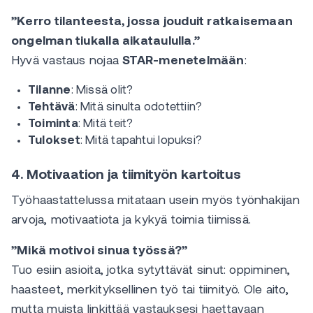
”Kerro tilanteesta, jossa jouduit ratkaisemaan
ongelman tiukalla aikataululla.”
Hyvä vastaus nojaa
STAR-menetelmään
:
Tilanne
: Missä olit?
Tehtävä
: Mitä sinulta odotettiin?
Toiminta
: Mitä teit?
Tulokset
: Mitä tapahtui lopuksi?
4. Motivaation ja tiimityön kartoitus
Työhaastattelussa mitataan usein myös työnhakijan
arvoja, motivaatiota ja kykyä toimia tiimissä.
”Mikä motivoi sinua työssä?”
Tuo esiin asioita, jotka sytyttävät sinut: oppiminen,
haasteet, merkityksellinen työ tai tiimityö. Ole aito,
mutta muista linkittää vastauksesi haettavaan