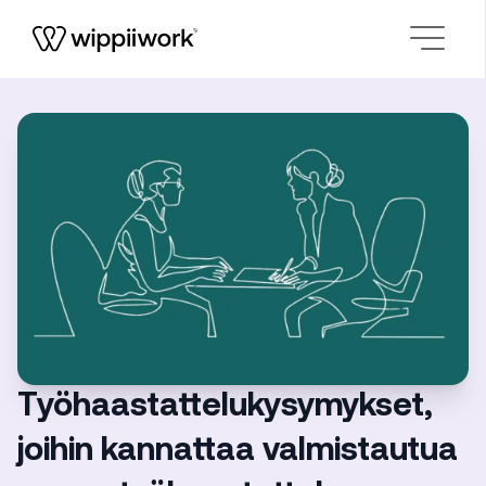
Siirry sisältöön
Työhaastattelukysymykset,
joihin kannattaa valmistautua