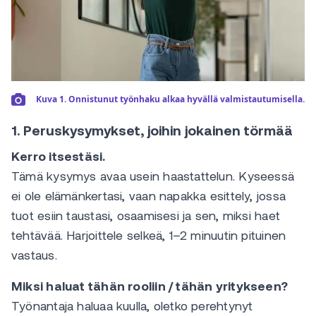
Kuva 1. Onnistunut työnhaku alkaa hyvällä valmistautumisella.
1. Peruskysymykset, joihin jokainen törmää
Kerro itsestäsi.
Tämä kysymys avaa usein haastattelun. Kyseessä
ei ole elämänkertasi, vaan napakka esittely, jossa
tuot esiin taustasi, osaamisesi ja sen, miksi haet
tehtävää. Harjoittele selkeä, 1–2 minuutin pituinen
vastaus.
Miksi haluat tähän rooliin / tähän yritykseen?
Työnantaja haluaa kuulla, oletko perehtynyt