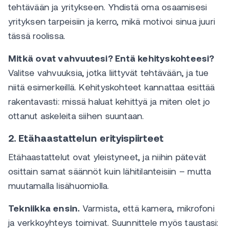
tehtävään ja yritykseen. Yhdistä oma osaamisesi
yrityksen tarpeisiin ja kerro, mikä motivoi sinua juuri
tässä roolissa.
Mitkä ovat vahvuutesi? Entä kehityskohteesi?
Valitse vahvuuksia, jotka liittyvät tehtävään, ja tue
niitä esimerkeillä. Kehityskohteet kannattaa esittää
rakentavasti: missä haluat kehittyä ja miten olet jo
ottanut askeleita siihen suuntaan.
2. Etähaastattelun erityispiirteet
Etähaastattelut ovat yleistyneet, ja niihin pätevät
osittain samat säännöt kuin lähitilanteisiin – mutta
muutamalla lisähuomiolla.
Tekniikka ensin.
Varmista, että kamera, mikrofoni
ja verkkoyhteys toimivat. Suunnittele myös taustasi: