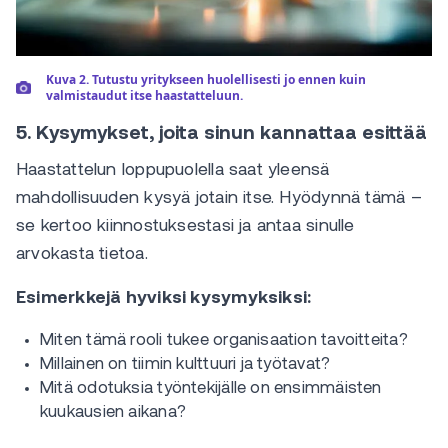
Kuva 2. Tutustu yritykseen huolellisesti jo ennen kuin
valmistaudut itse haastatteluun.
5. Kysymykset, joita sinun kannattaa esittää
Haastattelun loppupuolella saat yleensä
mahdollisuuden kysyä jotain itse. Hyödynnä tämä –
se kertoo kiinnostuksestasi ja antaa sinulle
arvokasta tietoa.
Esimerkkejä hyviksi kysymyksiksi:
Miten tämä rooli tukee organisaation tavoitteita?
Millainen on tiimin kulttuuri ja työtavat?
Mitä odotuksia työntekijälle on ensimmäisten
kuukausien aikana?