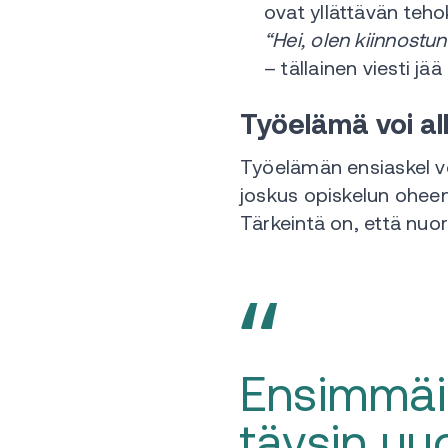
ovat yllättävän teho
“Hei, olen kiinnostu
– tällainen viesti j
Työelämä voi al
Työelämän ensiaskel v
joskus opiskelun oheen
Tärkeintä on, että nuor
Ensimmäin
täysin uu