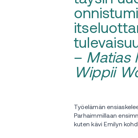
onnistum
itseluott
tulevaisu
–
Matias 
Wippii W
Työelämän ensiaskeleet 
Parhaimmillaan ensimmä
kuten kävi Emilyn kohda