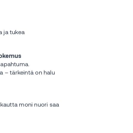
a ja tukea
 kokemus
ätapahtuma.
 – tärkeintä on halu
n kautta moni nuori saa