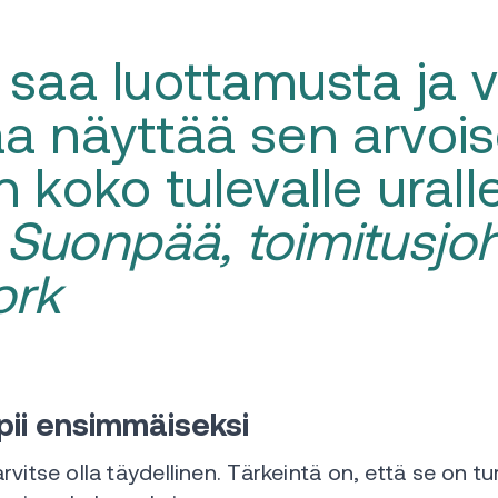
 saa luottamusta ja v
a näyttää sen arvois
 koko tulevalle uralle
Suonpää, toimitusjoh
ork
opii ensimmäiseksi
vitse olla täydellinen. Tärkeintä on, että se on tu