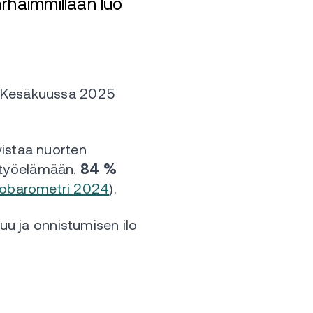
arhaimmillaan luo
. Kesäkuussa 2025
istaa nuorten
a työelämään.
84 %
sobarometri 2024
).
uu ja onnistumisen ilo