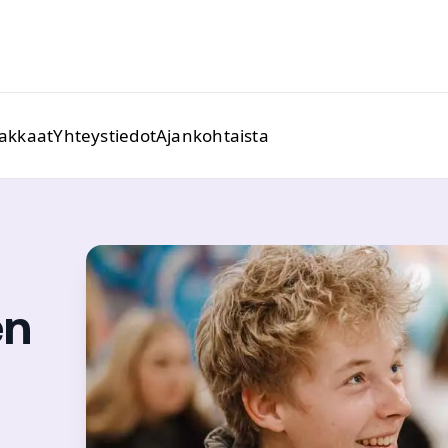
iakkaat
Yhteystiedot
Ajankohtaista
en