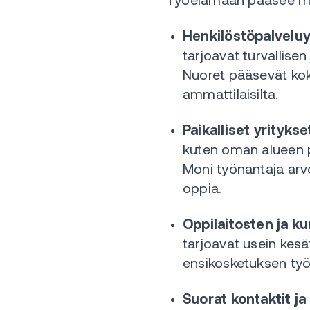
Työelämään pääsee monia
Henkilöstöpalveluy
tarjoavat turvallise
Nuoret pääsevät koke
ammattilaisilta.
Paikalliset yrityk
kuten oman alueen p
Moni työnantaja arv
oppia.
Oppilaitosten ja ku
tarjoavat usein kesä
ensikosketuksen ty
Suorat kontaktit j