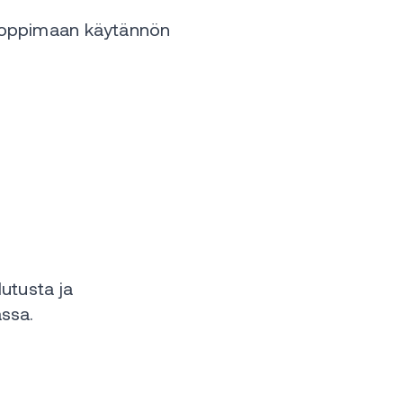
a oppimaan käytännön
lutusta ja
assa.