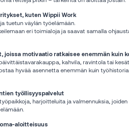
 reittejä pitkin – tärkeintä on aloittaa jostain.
ritykset, kuten Wippii Work
n ja tuetun väylän työelämään.
ilemaan eri toimialoja ja saavat samalla ohjaust
set, joissa motivaatio ratkaisee enemmän kuin
äivittäistavarakauppa, kahvila, ravintola tai kes
ostaa hyvää asennetta enemmän kuin työhistoriaa
ntien työllisyyspalvelut
työpaikkoja, harjoitteluita ja valmennuksia, joide
öelämään.
a oma-aloitteisuus