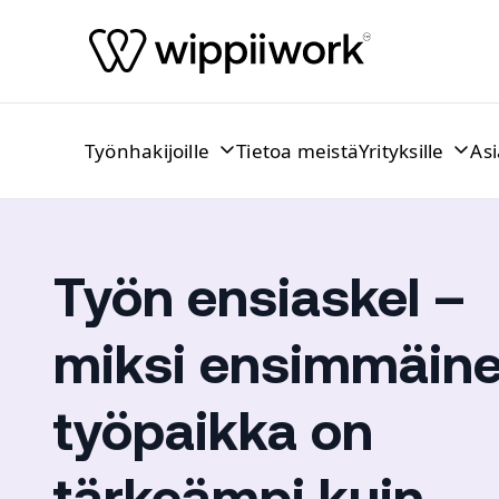
Siirry sisältöön
Työnhakijoille
Tietoa meistä
Yrityksille
As
Työn ensiaskel –
miksi ensimmäin
työpaikka on