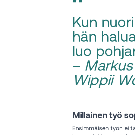
Kun nuori
hän halua
luo pohjan
–
Markus 
Wippii W
Millainen työ s
Ensimmäisen työn ei tar