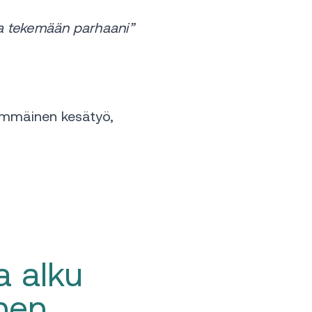
 ja tekemään parhaani”
immäinen kesätyö,
a alku
inen