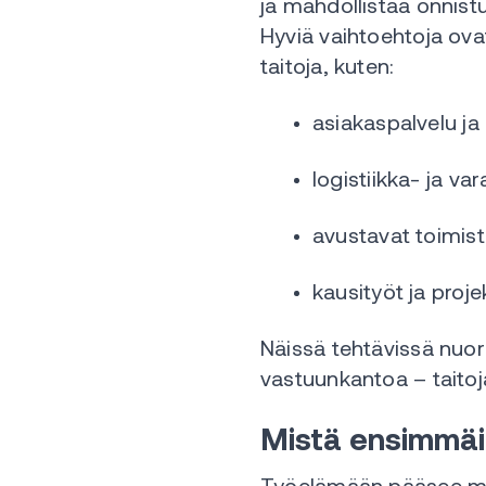
ja mahdollistaa onnis
Hyviä vaihtoehtoja ov
taitoja, kuten:
asiakaspalvelu ja
logistiikka- ja va
avustavat toimisto
kausityöt ja proj
Näissä tehtävissä nuori
vastuunkantoa – taitoj
Mistä ensimmäi