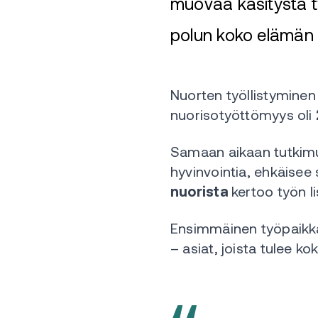
muovaa käsitystä ty
polun koko elämän mi
Nuorten työllistymin
nuorisotyöttömyys oli
Samaan aikaan tutkimu
hyvinvointia, ehkäisee
nuorista
kertoo työn li
Ensimmäinen työpaikka 
– asiat, joista tulee k