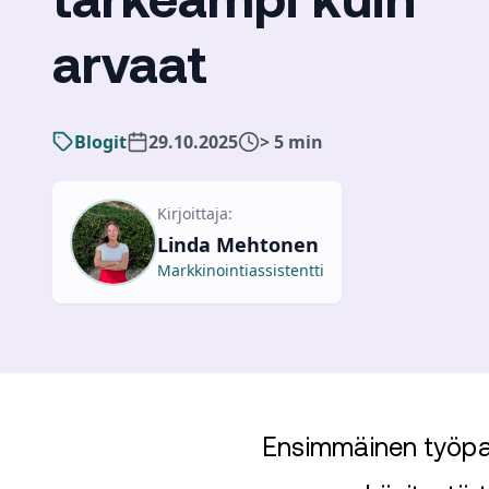
tärkeämpi kuin
arvaat
Blogit
29.10.2025
> 5 min
Kirjoittaja:
Linda Mehtonen
Markkinointiassistentti
Ensimmäinen työpaik