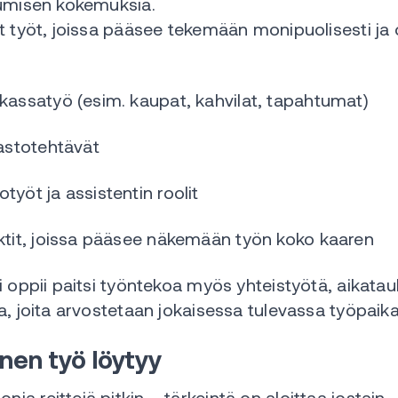
tumisen kokemuksia.
at työt, joissa pääsee tekemään monipuolisesti j
 kassatyö (esim. kaupat, kahvilat, tapahtumat)
rastotehtävät
työt ja assistentin roolit
ektit, joissa pääsee näkemään työn koko kaaren
 oppii paitsi työntekoa myös yhteistyötä, aikatau
a, joita arvostetaan jokaisessa tulevassa työpaik
nen työ löytyy