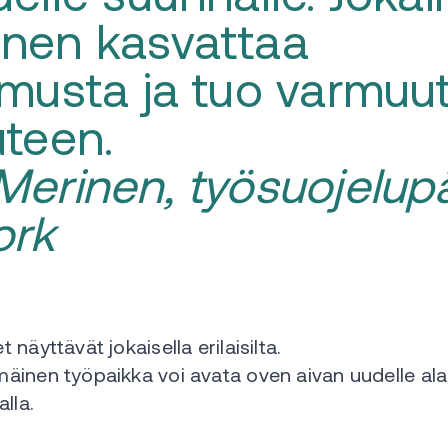
inen kasvattaa
amusta ja tuo varmuu
uteen.
Merinen, työsuojelupä
ork
näyttävät jokaisella erilaisilta.
inen työpaikka voi avata oven aivan uudelle alall
lla.