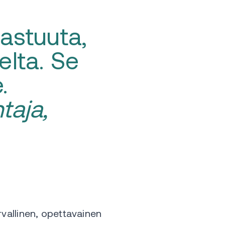
astuuta,
elta. Se
.
taja,
rvallinen, opettavainen