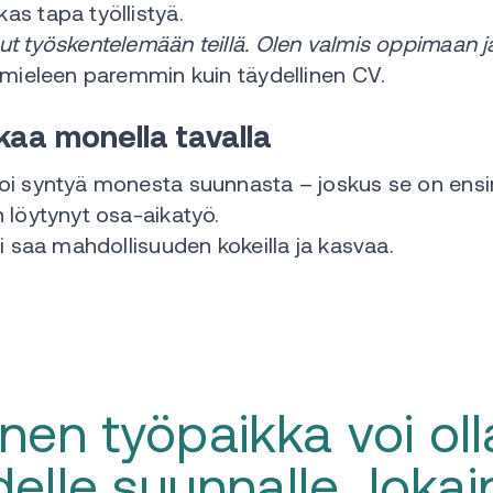
kas tapa työllistyä.
nut työskentelemään teillä. Olen valmis oppimaan
ää mieleen paremmin kuin täydellinen CV.
kaa monella tavalla
oi syntyä monesta suunnasta – joskus se on ens
 löytynyt osa-aikatyö.
i saa mahdollisuuden kokeilla ja kasvaa.
en työpaikka voi oll
delle suunnalle. Joka