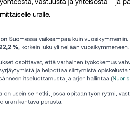
önteosta, vastuusta ja yhteisöstä – ja p
ttaiselle uralle.
en on Suomessa vaikeampaa kuin vuosikymmeniin
22,2 %
, korkein luku yli neljään vuosikymmeneen.
kset osoittavat, että varhainen työkokemus vahv
 syrjäytymistä ja helpottaa siirtymistä opiskelust
sänneen itseluottamusta ja arjen hallintaa (
Nuori
on usein se hetki, jossa opitaan työn rytmi, vast
oko uran kantava perusta.