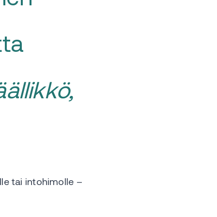
tta
ällikkö,
e tai intohimolle –