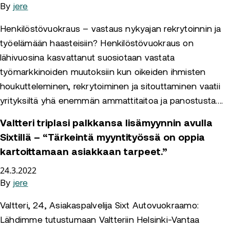
By
jere
Henkilöstövuokraus – vastaus nykyajan rekrytoinnin ja
työelämään haasteisiin? Henkilöstövuokraus on
lähivuosina kasvattanut suosiotaan vastata
työmarkkinoiden muutoksiin kun oikeiden ihmisten
houkutteleminen, rekrytoiminen ja sitouttaminen vaatii
yrityksiltä yhä enemmän ammattitaitoa ja panostusta….
Valtteri triplasi palkkansa lisämyynnin avulla
Sixtillä – “Tärkeintä myyntityössä on oppia
kartoittamaan asiakkaan tarpeet.”
24.3.2022
By
jere
Valtteri, 24, Asiakaspalvelija Sixt Autovuokraamo:
Lähdimme tutustumaan Valtteriin Helsinki-Vantaa