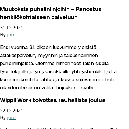
Muutoksia puhelinlinjoihin – Panostus
henkilökohtaiseen palveluun
31.12.2021
By
jere
Ensi vuonna 3.1. alkaen luovumme yleisistä
asiakaspalvelun, myynnin ja taloushallinnon
puhelinlinjoista. Olemme nimenneet talon sisällä
työntekijöille ja yritysasiakkaille yhteyshenkilöt jotta
kommunikointi tapahtuu jatkossa sujuvammin, heti
oikeiden ihmisten välillä. Linjauksen avulla…
Wippii Work toivottaa rauhallista joulua
22.12.2021
By
jere