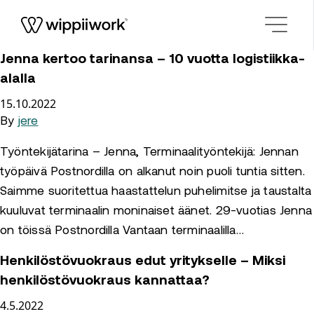
Siirry sisältöön
Jenna kertoo tarinansa – 10 vuotta logistiikka-
alalla
15.10.2022
By
jere
Työntekijätarina – Jenna, Terminaalityöntekijä: Jennan
työpäivä Postnordilla on alkanut noin puoli tuntia sitten.
Saimme suoritettua haastattelun puhelimitse ja taustalta
kuuluvat terminaalin moninaiset äänet. 29-vuotias Jenna
on töissä Postnordilla Vantaan terminaalilla…
Henkilöstövuokraus edut yritykselle – Miksi
henkilöstövuokraus kannattaa?
4.5.2022