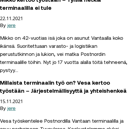
Mikko kertoo työstään – Tylsiä hetkiä
terminaalilla ei tule
22.11.2021
By
jere
Mikko on 42-vuotias isä joka on asunut Vantaalla koko
ikänsä. Suoritettuaan varasto- ja logistiikan
perustutkinnon ja lukion, vei matka Postnordin
terminaalille töihin. Nyt jo 17 vuotta alalla töitä tehneenä,
pystyy…
Millaista terminaalin työ on? Vesa kertoo
työstään – Järjestelmällisyyttä ja yhteishenkeä
15.11.2021
By
jere
Vesa työskentelee Postnordilla Vantaan terminaalilla ja