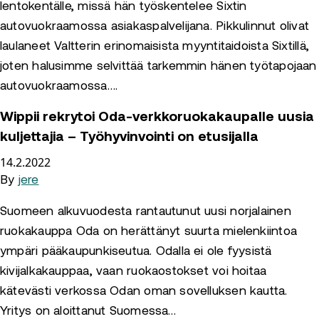
lentokentälle, missä hän työskentelee Sixtin
autovuokraamossa asiakaspalvelijana. Pikkulinnut olivat
laulaneet Valtterin erinomaisista myyntitaidoista Sixtillä,
joten halusimme selvittää tarkemmin hänen työtapojaan
autovuokraamossa….
Wippii rekrytoi Oda-verkkoruokakaupalle uusia
kuljettajia – Työhyvinvointi on etusijalla
14.2.2022
By
jere
Suomeen alkuvuodesta rantautunut uusi norjalainen
ruokakauppa Oda on herättänyt suurta mielenkiintoa
ympäri pääkaupunkiseutua. Odalla ei ole fyysistä
kivijalkakauppaa, vaan ruokaostokset voi hoitaa
kätevästi verkossa Odan oman sovelluksen kautta.
Yritys on aloittanut Suomessa…