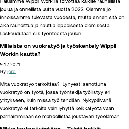
Haluamme Wippii Workilla toivottaa kaikille rauhallista
joulua ja onnellista uutta vuotta 2022. Olemme jo
innoissamme tulevasta vuodesta, mutta ennen sitä on
aika rauhoittua ja nauttia leppoisesta olemisesta.
Laskeudutaan siis työnteosta joulun…
Millaista on vuokratyö ja työskentely Wippii
Workin kautta?
9.12.2021
By
jere
Mitä vuokratyö tarkoittaa? Lyhyesti sanottuna
vuokratyö on työtä, jossa työntekijä työllistyy eri
yritykseen, kuin missä työ tehdään. Nykypäivänä
vuokratyö ei tarkoita vain lyhyttä keikkatyötä vaan
parhaimmillaan se mahdollistaa joustavan työelämän…