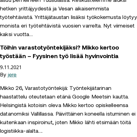
asuu perheineen Tuusulassa. Keskustelemme aluksi
hetken yrittäjyydestä ja Vesan aikaisemmista
työtehtävistä. Yrittäjätaustan lisäksi työkokemusta löytyy
monista eri työtehtävistä vuosien varrelta. Nyt viimeiset
kaksi vuotta…
Töihin varastotyöntekijäksi? Mikko kertoo
työstään – Fyysinen työ lisää hyvinvointia
9.11.2021
By
jere
Mikko 26, Varastotyöntekijä: Työntekijätarinan
haastattelu oteutetaan etänä Google Meetsin kautta.
Helsingistä kotoisin oleva Mikko kertoo opiskelleensa
datanomiksi Vallillassa. Päivittäinen koneella istuminen ei
kuitenkaan inspiroinut, joten Mikko lähti etsimään töitä
logistiikka-alalta….